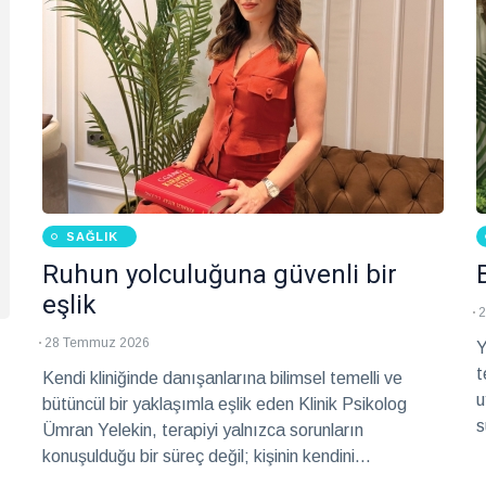
SAĞLIK
Ruhun yolculuğuna güvenli bir
eşlik
2
28 Temmuz 2026
Y
t
Kendi kliniğinde danışanlarına bilimsel temelli ve
u
bütüncül bir yaklaşımla eşlik eden Klinik Psikolog
s
Ümran Yelekin, terapiyi yalnızca sorunların
E
konuşulduğu bir süreç değil; kişinin kendini
v
anlayabildiği, duygularıyla sağlıklı bağ kurabildiği ve