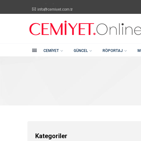
info@cemiyet.com.tr
Kategoriler
Şehitkamil / Gaziantep
+90 (342) 232 80 81
Cemiyet
Güncel
CEMIYET
GÜNCEL
RÖPORTAJ
M
Röportaj
Moda
Güzellik
Soru Cevap
Kategoriler