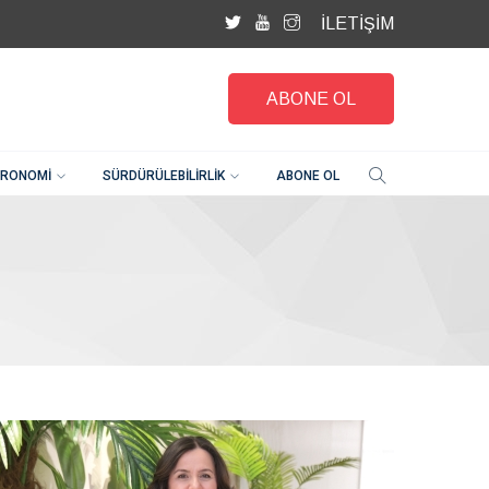
İLETİŞİM
ABONE OL
RONOMI
SÜRDÜRÜLEBILIRLIK
ABONE OL