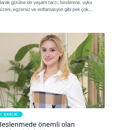
larak görülse de yaşam tarzı, beslenme, uyku
üzeni, egzersiz ve enflamasyon gibi pek çok
tkenin, yumurta kalitesi üzerinde belirleyici rol
ynayabildiğini belirten Liv Hospital Gaziantep Kadın
astalıkları ve Doğum Uzmanı Op. Dr. Esma Gür,
reme sağlığını korumak isteyen kadınlar için yol
österici bilgiler paylaştı.
SAĞLIK
Beslenmede önemli olan