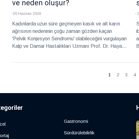
ve neden oluşur?
30 Haziran 2026
2
Kadınlarda uzun süre geçmeyen kasık ve alt karın
S
ağrısının nedeninin çoğu zaman gözden kaçan
i
'Pelvik Konjesyon Sendromu' olabileceğini vurgulayan
a
Kalp ve Damar Hastalıkları Uzmanı Prof. Dr. Hayati
B
Deniz, özellikle doğurganlık çağındaki kadınlarda sık
d
görülen ancak tanısı çoğu zaman geciken bu
s
hastalığın belirtilerini, tanı yöntemlerini ve
f
1
2
3
4
ameliyatsız tedavi seçeneklerini anlattı.
y
k
tegoriler
Gastronomi
cel
Sürdürülebilirlik
ortaj