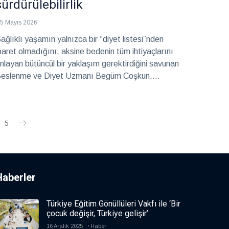
sürdürülebilirlik
5 Mayıs 2026
ağlıklı yaşamın yalnızca bir “diyet listesi”nden
baret olmadığını, aksine bedenin tüm ihtiyaçlarını
nlayan bütüncül bir yaklaşım gerektirdiğini savunan
eslenme ve Diyet Uzmanı Begüm Coşkun,
anışanlarına sürdürülebilir ve kişiye özel çözümler
unuyor. Beslenmeyi; yaşam tarzı, psikoloji ve
izyolojik denge ile birlikte ele alan Coşkun, modern
5
aşamın getirdiği sağlık sorunlarına yüzeysel değil,
ökten bir bakış açısıyla yaklaşıyor.
Haberler
Türkiye Eğitim Gönüllüleri Vakfı ile ‘Bir
çocuk değişir, Türkiye gelişir’
16 Aralık 2025
Haber