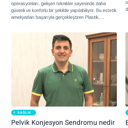
o
operasyonları, gelişen teknikler sayesinde daha
d
güvenli ve konforlu bir şekilde yapılabiliyor. Bu estetik
e
ameliyatları başarıyla gerçekleştiren Plastik,
o
Rekonstrüktif ve Estetik Cerrahi Uzmanı Op. Dr.
H
Saffet Ulutaş ile meme estetiğinde en sık tercih
ü
edilen uygulamaları, ameliyat sürecini, iyileşme
g
dönemini ve hastaların en çok merak ettiği soruları
konuştuk.
SAĞLIK
Pelvik Konjesyon Sendromu nedir