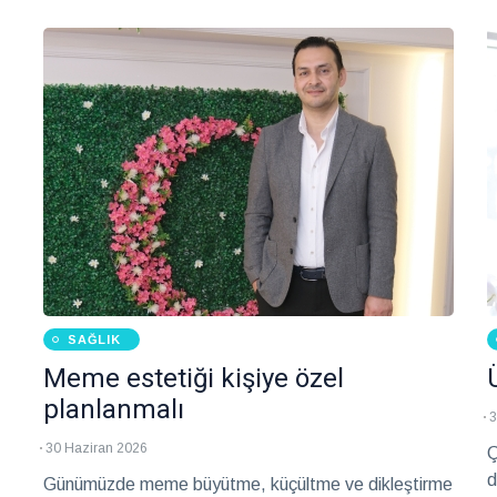
yaşam öyküsünü yeniden anlamlandırabildiği güvenli
bir yolculuk olarak tanımlıyor.
SAĞLIK
Meme estetiği kişiye özel
planlanmalı
3
30 Haziran 2026
Ç
d
Günümüzde meme büyütme, küçültme ve dikleştirme