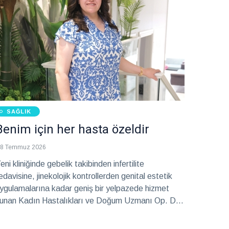
SAĞLIK
Benim için her hasta özeldir
8 Temmuz 2026
eni kliniğinde gebelik takibinden infertilite
edavisine, jinekolojik kontrollerden genital estetik
ygulamalarına kadar geniş bir yelpazede hizmet
unan Kadın Hastalıkları ve Doğum Uzmanı Op. Dr.
mine Suat, hasta-hekim güveninin, etik yaklaşımın
e erken teşhisin kadın sağlığındaki önemini anlattı.