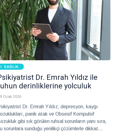
SAĞLIK
Psikiyatrist Dr. Emrah Yıldız ile
ruhun derinliklerine yolculuk
9 Ocak 2026
sikiyatrist Dr. Emrah Yıldız, depresyon, kaygı
ozuklukları, panik atak ve Obsesif Kompulsif
ozukluk gibi sık görülen ruhsal sorunların yanı sıra,
u sorunlara sunduğu yenilikçi çözümlerle dikkat
ekiyor. Geleneksel psikiyatri yaklaşımlarının ötesine