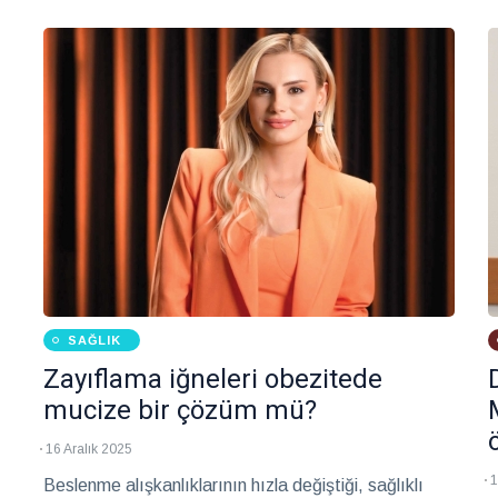
g
U
y
y
k
SAĞLIK
Zayıflama iğneleri obezitede
mucize bir çözüm mü?
16 Aralık 2025
1
Beslenme alışkanlıklarının hızla değiştiği, sağlıklı