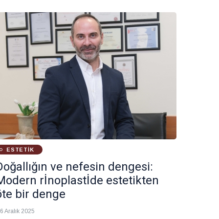
eçerek, Deep TMS (Derin Transkraniyal Manyetik
yarım) gibi ileri nöroteknolojik yöntemleri
apılandırılmış psikoterapi süreçleriyle birlikte
ürüten Dr. Yıldız, tedavide ‘tek tip’ reçeteler yerine
işiye özel planlamaların altını çiziyor.
ESTETIK
Doğallığın ve nefesin dengesi:
Modern rİnoplastİde estetikten
öte bir denge
6 Aralık 2025