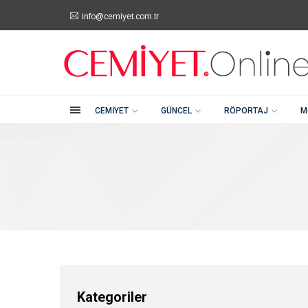
info@cemiyet.com.tr
Kategoriler
Şehitkamil / Gaziantep
+90 (342) 232 80 81
Cemiyet
Güncel
CEMIYET
GÜNCEL
RÖPORTAJ
M
Röportaj
Moda
Güzellik
Soru Cevap
Kategoriler