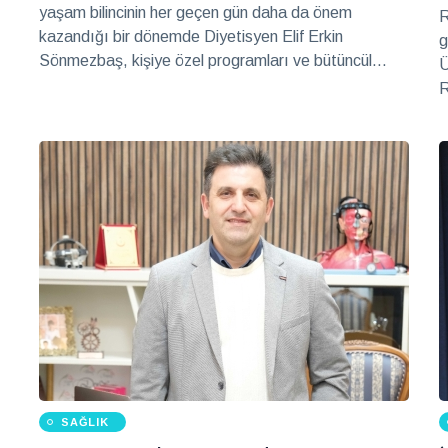
yaşam bilincinin her geçen gün daha da önem
R
kazandığı bir dönemde Diyetisyen Elif Erkin
g
Sönmezbaş, kişiye özel programları ve bütüncül
Ü
yaklaşımıyla danışanlarına sürdürülebilir bir yaşam
R
tarzı sunuyor.
O
ş
be
y
b
SAĞLIK