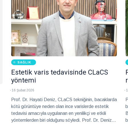
SAĞLIK
Estetik varis tedavisinde CLaCS
yöntemi
16 Şubat 2026
1
Prof. Dr. Hayati Deniz, CLaCS tekniğinin, bacaklarda
P
kötü görüntüye neden olan ince varislerde estetik
b
tedavisi amacıyla uygulanan en yenilikçi ve etkili
B
yöntemlerden biri olduğunu söyledi. Prof. Dr. Deniz,
b
bu yöntemi kliniğinde başarıyla uyguladığını anlattı.
ç