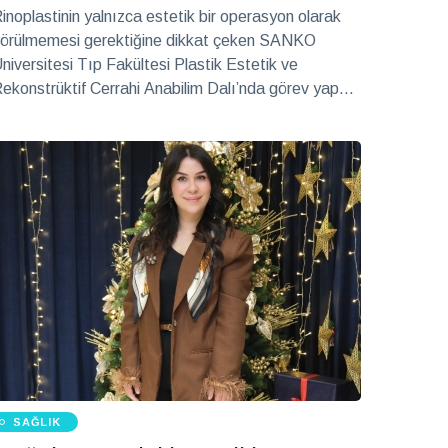
inoplastinin yalnızca estetik bir operasyon olarak
örülmemesi gerektiğine dikkat çeken SANKO
niversitesi Tıp Fakültesi Plastik Estetik ve
ekonstrüktif Cerrahi Anabilim Dalı’nda görev yapan
pr. Dr. Yakup Sarıgüney, bu operasyonla burnun
ekliyle birlikte işlevinin de düzenlenmesi gerektiğini
lirtti. Opr. Dr. Sarıgüney, rinoplastite güncel
aklaşımın, “Yüze yakışan ve doğallığını koruyan”
ir sonuç elde etmeyi amaçladığını söyledi.
SAĞLIK