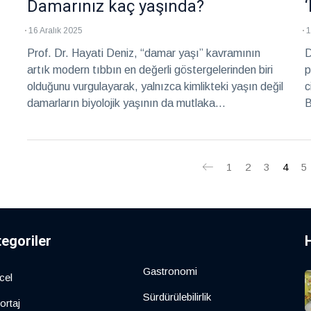
Damarınız kaç yaşında?
16 Aralık 2025
1
Prof. Dr. Hayati Deniz, “damar yaşı” kavramının
D
artık modern tıbbın en değerli göstergelerinden biri
p
olduğunu vurgulayarak, yalnızca kimlikteki yaşın değil
c
damarların biyolojik yaşının da mutlaka
B
değerlendirilmesi gerektiğinin altını çiziyor. Non-
ç
invaziv testlerle sadece birkaç dakika içinde
belirlenebilen damar yaşı, kişinin kalp-damar
1
2
3
4
5
hastalıkları riskini öngörmede önemli bir araç olarak
öne çıkıyor.
tegoriler
Gastronomi
cel
Sürdürülebilirlik
ortaj