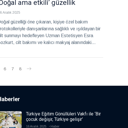
‘Doğal ama etkili’ güzellik
6 Aralık 2025
oğal güzelliği öne çıkaran, kişiye özel bakım
rotokolleriyle danışanlarına sağlıklı ve ışıldayan bir
ilt sunmayı hedefleyen Uzman Estetisyen Esra
ozkurt, cilt bakımı ve kalıcı makyaj alanındaki
alışmalarıyla dikkat çekiyor.
6
7
8
Haberler
Türkiye Eğitim Gönüllüleri Vakfı ile ‘Bir
çocuk değişir, Türkiye gelişir’
16 Aralık 2025
Haber