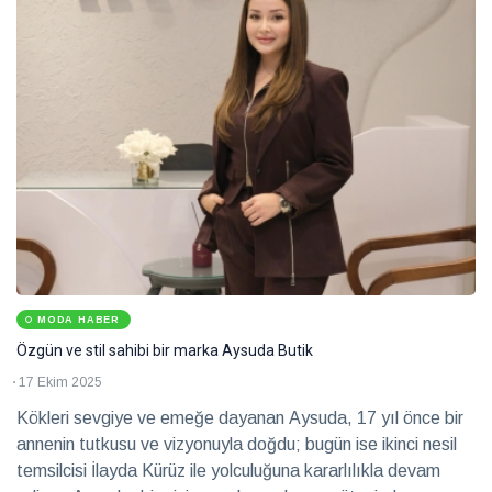
Gastronomi
Sürdürülebilirlik
Haberler
Benim
için
MODA HABER
her
28
hasta
Temmuz
Özgün ve stil sahibi bir marka Aysuda Butik
2026
özeldir
Sağlık
17 Ekim 2025
Kökleri sevgiye ve emeğe dayanan Aysuda, 17 yıl önce bir
annenin tutkusu ve vizyonuyla doğdu; bugün ise ikinci nesil
Ruhun
yolculuğuna
temsilcisi İlayda Kürüz ile yolculuğuna kararlılıkla devam
güvenli bir
28 Temmuz