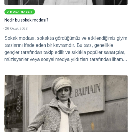
MODA HABER
Nedir bu sokak modası?
26 Ocak 2023
Sokak modası, sokakta gördüğümüz ve etkilendiğimiz giyim
tarzlarını ifade eden bir kavramdır. Bu tarz, genellikle
gençler tarafından takip edilir ve sıklıkla popüler sanatçılar,
müzisyenler veya sosyal medya yıldızları tarafından ilham
verilir. Sokak modası, birçok farklı tarzı birleştirerek yeni ve
orijinal görünümler yaratır ve sıklıkla trendleri takip eder.