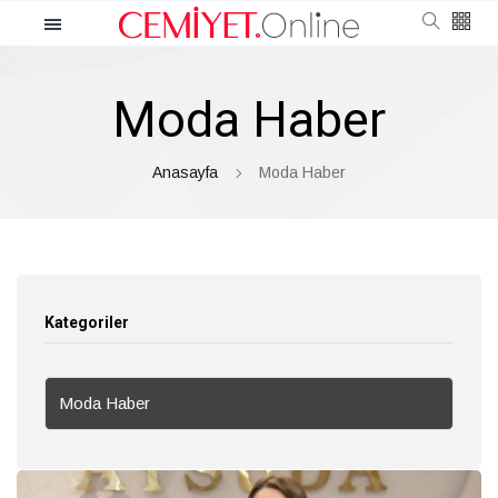
Kategoriler
Moda Haber
Cemiyet
Güncel
Anasayfa
Moda Haber
Röportaj
Moda
Kategoriler
Güzellik
Moda Haber
Soru Cevap
Kültür & Sanat