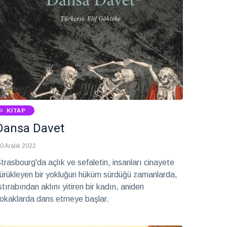
KITAP
Dansa Davet
0 Aralık 2022
trasbourg'da açlık ve sefaletin, insanları cinayete
ürükleyen bir yokluğun hüküm sürdüğü zamanlarda,
stırabından aklını yitiren bir kadın, aniden
okaklarda dans etmeye başlar.