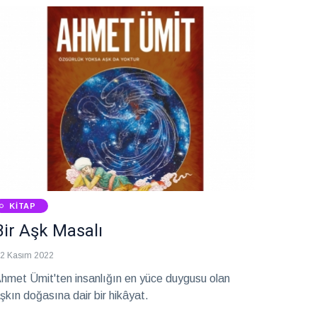
KITAP
Bir Aşk Masalı
2 Kasım 2022
hmet Ümit'ten insanlığın en yüce duygusu olan
şkın doğasına dair bir hikâyat.