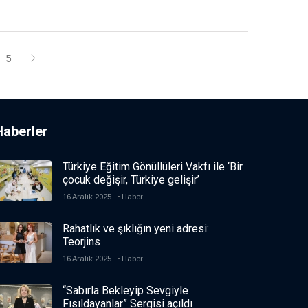
5
Haberler
Türkiye Eğitim Gönüllüleri Vakfı ile ‘Bir
çocuk değişir, Türkiye gelişir’
16 Aralık 2025
Haber
Rahatlık ve şıklığın yeni adresi:
Teorjins
16 Aralık 2025
Haber
“Sabırla Bekleyip Sevgiyle
Fısıldayanlar” Sergisi açıldı