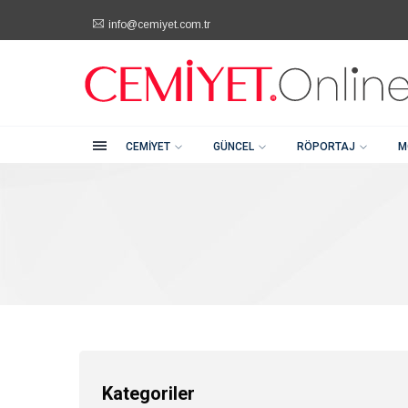
info@cemiyet.com.tr
Kategoriler
Şehitkamil / Gaziantep
+90 (342) 232 80 81
Cemiyet
Güncel
CEMIYET
GÜNCEL
RÖPORTAJ
M
Röportaj
Moda
Güzellik
Soru Cevap
Kategoriler