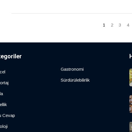
1
2
3
4
tegoriler
Gastronomi
cel
Sürdürülebilirlik
ortaj
da
llik
u Cevap
oloji