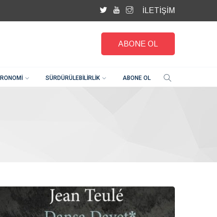
İLETİŞİM
ABONE OL
RONOMI
SÜRDÜRÜLEBILIRLIK
ABONE OL