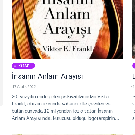
KITAP
İnsanın Anlam Arayışı
17 Aralık 2022
1
20. yüzyılın önde gelen psikiyatrlarından Viktor
S
Frankl, otuzun üzerinde yabancı dile çevrilen ve
s
bütün dünyada 12 milyondan fazla satan İnsanın
ı
Anlam Arayışı'nda, kurucusu olduğu logoterapinin
s
ilkelerini, İkinci Dünya Savaşı sırasında bir toplama
kampındaki deneyimleri eşliğinde anlatmaktadır.