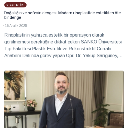
eşlik
2026
ESTETIK
Sağlık
Doğallığın ve nefesin dengesi: Modern rİnoplastİde estetikten öte
bir denge
Hayalleri
16 Aralık 2025
mekâna
dönüştüren
Rinoplastinin yalnızca estetik bir operasyon olarak
28 Temmuz
iki imza
2026
görülmemesi gerektiğine dikkat çeken SANKO Üniversitesi
Röportaj
Tıp Fakültesi Plastik Estetik ve Rekonstrüktif Cerrahi
Anabilim Dalı’nda görev yapan Opr. Dr. Yakup Sarıgüney,
Teatro
bu operasyonla burnun şekliyle birlikte işlevinin de
Ayntab:
düzenlenmesi gerektiğini belirtti. Opr. Dr. Sarıgüney,
Bir
28 Temmuz
sahneden
rinoplastite güncel yaklaşımın, “Yüze yakışan ve doğallığını
2026
Kültür &
fazlası
koruyan” bir sonuç elde etmeyi amaçladığını söyledi.
Sanat
Farklı
kültürleri
keşfetmeyi
28 Temmuz
seviyorum
2026
Soru
Cevap