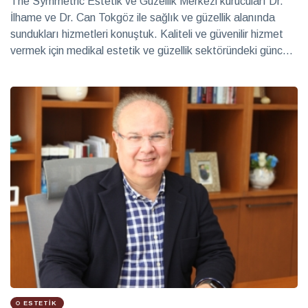
The Symmetric Estetik ve Güzellik Merkezi kurucuları Dr.
İlhame ve Dr. Can Tokgöz ile sağlık ve güzellik alanında
sundukları hizmetleri konuştuk. Kaliteli ve güvenilir hizmet
vermek için medikal estetik ve güzellik sektöründeki güncel
gelişmeleri yakından takip ettiklerini söyleyen Tokgöz çiftinin
amacı insanların kendilerini iyi hissetmesi ve var olan
güzelliğini korumasını sağlamak…
ESTETIK