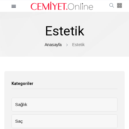
Kategoriler
Estetik
Cemiyet
Güncel
Anasayfa
Estetik
Röportaj
Moda
Kategoriler
Güzellik
Sağlık
Soru Cevap
Saç
Kültür & Sanat