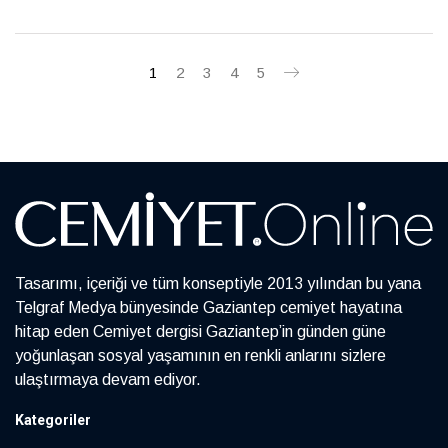
iddialardan uzak ama samimi bir yerden anlatıyor. Tek bir
kitabın hayatını değiştirmediğini söylese de, her hikâyeden
küçük izler taşıyan, zaman zaman aynı kitaplara geri dönen
1
2
3
4
5
ve okuduklarını hayatının akışına usulca dahil eden bir okur
profili çiziyor.
Tasarımı, içeriği ve tüm konseptiyle 2013 yılından bu yana
Telgraf Medya bünyesinde Gaziantep cemiyet hayatına
hitap eden Cemiyet dergisi Gaziantep’in günden güne
yoğunlaşan sosyal yaşamının en renkli anlarını sizlere
ulaştırmaya devam ediyor.
Kategoriler