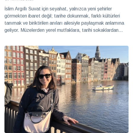
İslim Argıllı Suvat için seyahat, yalnızca yeni şehirler
görmekten ibaret değil; tarihe dokunmak, farklı kültürleri
tanımak ve biriktirilen anıları ailesiyle paylaşmak anlamına
geliyor. Müzelerden yerel mutfaklara, tarihi sokaklardan
huzur veren manzaralara uzanan yolculuklarında her durak,
ona yeni bir hikâye kazandırıyor.