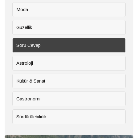
Moda
Gastronomi
Güzellik
Sürdürülebilirlik
Soru Cevap
Haberler
Astroloji
Kültür & Sanat
Benim
için
her
28
hasta
Temmuz
Gastronomi
2026
özeldir
Sağlık
Sürdürülebilirlik
Ruhun
yolculuğuna
güvenli bir
28 Temmuz