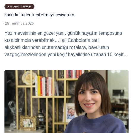
SORU CEVAP
Farklı kültürleri keşfetmeyi seviyorum
28 Temmuz 2026
Yaz mevsiminin en güzel yanı, günlük hayatın temposuna
kısa bir mola verebilmek... Işıl Canbolat’a tatil
alışkanlıklarından unutamadığı rotalara, bavulunun
vazgeçilmezlerinden yeni keşif hayallerine uzanan 10 keyifli
soru yönelttik. Ortaya samimi ve ilham veren bir tatil sohbeti
çıktı.