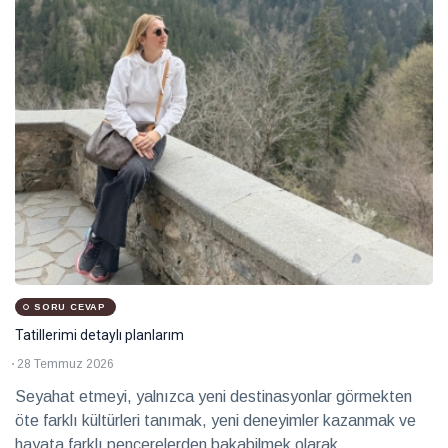
eşlik
2026
Sağlık
Hayalleri
mekâna
dönüştüren
28 Temmuz
iki imza
2026
Röportaj
Teatro
Ayntab:
Bir
28 Temmuz
sahneden
2026
Kültür &
fazlası
Sanat
SORU CEVAP
Tatillerimi detaylı planlarım
Farklı
28 Temmuz 2026
kültürleri
keşfetmeyi
Seyahat etmeyi, yalnızca yeni destinasyonlar görmekten
28 Temmuz
seviyorum
2026
Soru
öte farklı kültürleri tanımak, yeni deneyimler kazanmak ve
Cevap
hayata farklı pencerelerden bakabilmek olarak