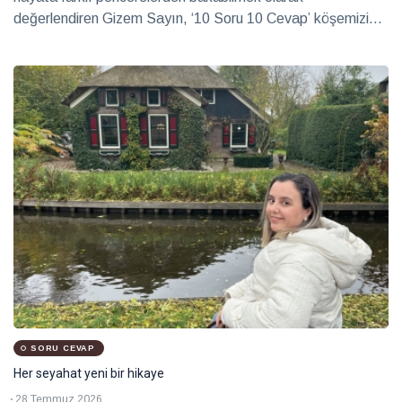
değerlendiren Gizem Sayın, ‘10 Soru 10 Cevap’ köşemizin
konuğu oldu.
SORU CEVAP
Her seyahat yeni bir hikaye
28 Temmuz 2026