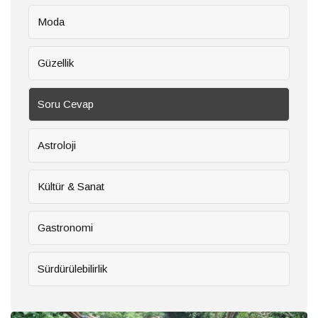
Moda
Gastronomi
Güzellik
Sürdürülebilirlik
Soru Cevap
Haberler
Astroloji
Kültür & Sanat
Benim
için
her
28
hasta
Temmuz
Gastronomi
2026
özeldir
Sağlık
Sürdürülebilirlik
Ruhun
yolculuğuna
güvenli bir
28 Temmuz