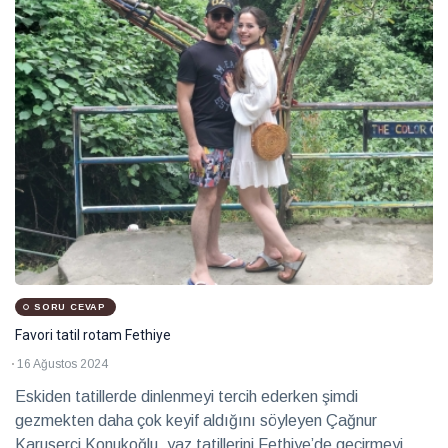
eşlik
2026
Sağlık
Hayalleri
mekâna
dönüştüren
28 Temmuz
iki imza
2026
Röportaj
Teatro
Ayntab:
Bir
28 Temmuz
sahneden
2026
Kültür &
fazlası
Sanat
SORU CEVAP
Favori tatil rotam Fethiye
Farklı
16 Ağustos 2024
kültürleri
keşfetmeyi
Eskiden tatillerde dinlenmeyi tercih ederken şimdi
28 Temmuz
seviyorum
2026
Soru
gezmekten daha çok keyif aldığını söyleyen Çağnur
Cevap
Karuserci Konukoğlu, yaz tatillerini Fethiye’de geçirmeyi