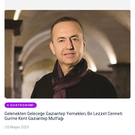
Gastronomi
Sürdürülebilirlik
Haberler
Benim
için
her
28
hasta
Temmuz
2026
özeldir
Sağlık
GASTRONOMI
Gelenekten Geleceğe Gaziantep Yemekleri, Bir Lezzet Cenneti
Gurme Kent Gaziantep Mutfağı
Ruhun
yolculuğuna
20 Mayıs 2015
güvenli bir
28 Temmuz