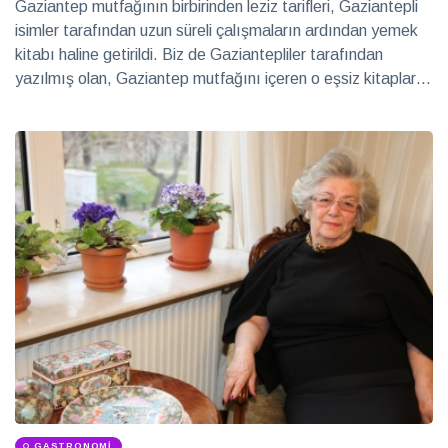
eşlik
Gaziantep mutfağının birbirinden leziz tarifleri, Gaziantepli
2026
Sağlık
isimler tarafından uzun süreli çalışmaların ardından yemek
kitabı haline getirildi. Biz de Gaziantepliler tarafından
yazılmış olan, Gaziantep mutfağını içeren o eşsiz kitapları
Hayalleri
derledik. İşte o yemek kitapları…
mekâna
dönüştüren
28 Temmuz
iki imza
2026
Röportaj
Teatro
Ayntab:
Bir
28 Temmuz
sahneden
2026
Kültür &
fazlası
Sanat
Farklı
kültürleri
keşfetmeyi
28 Temmuz
seviyorum
2026
Soru
Cevap
GASTRONOMI