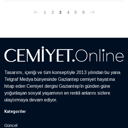
araştırmacı-yazar olarak görev alan, eğitimler veren,
1
2
3
4
5
6
toplantı ve programlara katılarak bilgi ve tecrübelerini
paylaşan Özden Özsabuncuoğlu’nun Dört Mevsim
Gaziantep Yemekleri’ adlı kitabının İngilizce ve İtalyanca
basımları da mevcut.
Tasarımı, içeriği ve tüm konseptiyle 2013 yılından bu yana
Telgraf Medya bünyesinde Gaziantep cemiyet hayatına
hitap eden Cemiyet dergisi Gaziantep’in günden güne
yoğunlaşan sosyal yaşamının en renkli anlarını sizlere
ulaştırmaya devam ediyor.
Kategoriler
Güncel