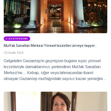
GASTRONOMI
Mutfak Sanatları Merkezi Yöresel lezzetleri zirveye taşıyor…
15 Aralık 2019
Gelgelelim Gaziantep’in geçmişten bugüne eşsiz yöresel
lezzetleriyle damaklarımızı şenlendiren Mutfak Sanatları
Merkezi’ne… Kebap, ciğer veya lahmacundan ibaret
olmayan Gaziantep mutfağındaki sayısız kazan yemeğini
özgün ve modern sunumlarla ortaya çıkaran merkezde hem
geleneksel yemekleri tatma hem de mutfak kültürünü
tanıma imkanı bulabileceksiniz.