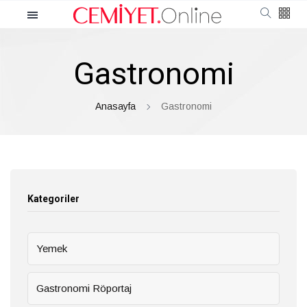
Kategoriler
Gastronomi
Cemiyet
Güncel
Anasayfa
Gastronomi
Röportaj
Moda
Kategoriler
Güzellik
Yemek
Soru Cevap
Gastronomi Röportaj
Kültür & Sanat