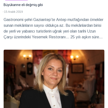
Büyükanne eli değmiş gibi
15 Aralık 2019
Gastronomi şehri Gaziantep’te Antep mutfağından örnekler
sunan mekânların sayısı oldukça az. Bu mekânlardan birisi
de yerli ve yabancı turistlerin uğrak yeri olan tarihi Uzun
Çarşı üzerindeki Yesemek Restoranı… 25 yılı aşkın süredir
Gaziantep mutfağına hizmet eden Yesemek’in işletmecisi
Necdet Olca, Antep mutfağına özgü yemekler sunan bir
restoran açma fikrinin tamamen sosyal sorumluluk olduğu
bilinciyle hareket ediyor ve bu mekânı hayata geçiriyor.