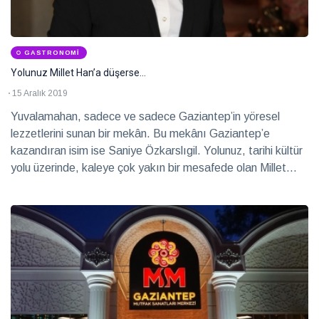
GASTRONOMI
Yolunuz Millet Han’a düşerse…
15 Aralık 2019
Yuvalamahan, sadece ve sadece Gaziantep’in yöresel
lezzetlerini sunan bir mekân. Bu mekânı Gaziantep’e
kazandıran isim ise Saniye Özkarslıgil. Yolunuz, tarihi kültür
yolu üzerinde, kaleye çok yakın bir mesafede olan Millet
Han’a düşerse mutlaka uğrayın derim… Yuvalamahan’ı
yalnızca Gaziantep’te yaşayanların değil, Gaziantep’e
gezmeye gelenlerin de uğramadan, lezzetlerini tatmadan
dönmediklerini ara not olarak belirtmekte fayda var…