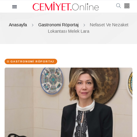
Kategoriler
Anasayfa
Gastronomi Röportaj
Nefaset Ve Nezaket
Cemiyet
Lokantası Melek Lara
Güncel
GASTRONOMI RÖPORTAJ
Röportaj
Moda
Güzellik
Soru Cevap
Kültür & Sanat