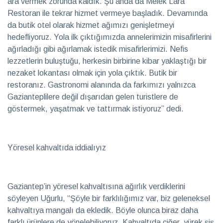
ara vermek zorunda kaldık. Şu anda da Melek Lara
Restoran ile tekrar hizmet vermeye başladık. Devamında
da butik otel olarak hizmet ağımızı genişletmeyi
hedefliyoruz. Yola ilk çıktığımızda annelerimizin misafirlerini
ağırladığı gibi ağırlamak istedik misafirlerimizi. Nefis
lezzetlerin buluştuğu, herkesin birbirine kibar yaklaştığı bir
nezaket lokantası olmak için yola çıktık. Butik bir
restoranız. Gastronomi alanında da farkımızı yalnızca
Gazianteplilere değil dışarıdan gelen turistlere de
göstermek, yaşatmak ve tattırmak istiyoruz” dedi.
Yöresel kahvaltıda iddialıyız
Gaziantep’in yöresel kahvaltısına ağırlık verdiklerini
söyleyen Uğurlu, “Şöyle bir farklılığımız var, biz geleneksel
kahvaltıya mangalı da ekledik. Böyle olunca biraz daha
farklı ürünlere de yönelebiliyoruz. Kahvaltıda ciğer, yürek şiş