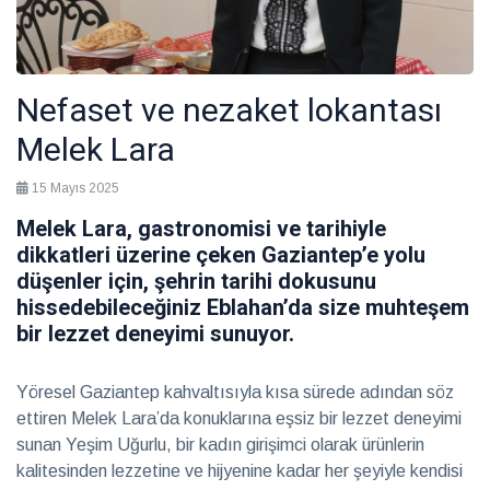
Gastronomi
Nefaset ve nezaket lokantası
Sürdürülebilirlik
Melek Lara
15 Mayıs 2025
Haberler
Melek Lara, gastronomisi ve tarihiyle
dikkatleri üzerine çeken Gaziantep’e yolu
düşenler için, şehrin tarihi dokusunu
Benim
hissedebileceğiniz Eblahan’da size muhteşem
için
her
bir lezzet deneyimi sunuyor.
28
hasta
Temmuz
2026
özeldir
Sağlık
Yöresel Gaziantep kahvaltısıyla kısa sürede adından söz
ettiren Melek Lara’da konuklarına eşsiz bir lezzet deneyimi
Ruhun
sunan Yeşim Uğurlu, bir kadın girişimci olarak ürünlerin
yolculuğuna
kalitesinden lezzetine ve hijyenine kadar her şeyiyle kendisi
güvenli bir
28 Temmuz