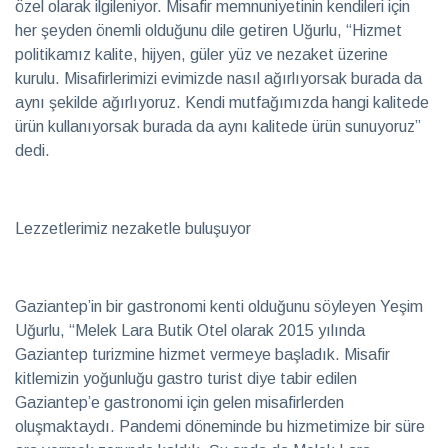
eşlik
özel olarak ilgileniyor. Misafir memnuniyetinin kendileri için
2026
Sağlık
her şeyden önemli olduğunu dile getiren Uğurlu, “Hizmet
politikamız kalite, hijyen, güler yüz ve nezaket üzerine
kurulu. Misafirlerimizi evimizde nasıl ağırlıyorsak burada da
Hayalleri
aynı şekilde ağırlıyoruz. Kendi mutfağımızda hangi kalitede
mekâna
dönüştüren
ürün kullanıyorsak burada da aynı kalitede ürün sunuyoruz”
28 Temmuz
iki imza
2026
dedi.
Röportaj
Teatro
Lezzetlerimiz nezaketle buluşuyor
Ayntab:
Bir
28 Temmuz
sahneden
2026
Kültür &
fazlası
Sanat
Gaziantep’in bir gastronomi kenti olduğunu söyleyen Yeşim
Uğurlu, “Melek Lara Butik Otel olarak 2015 yılında
Gaziantep turizmine hizmet vermeye başladık. Misafir
Farklı
kültürleri
kitlemizin yoğunluğu gastro turist diye tabir edilen
keşfetmeyi
28 Temmuz
Gaziantep’e gastronomi için gelen misafirlerden
seviyorum
2026
Soru
Cevap
oluşmaktaydı. Pandemi döneminde bu hizmetimize bir süre