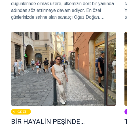
düğünlerinde olmak üzere, ülkemizin dört bir yanında
t
adından söz ettirmeye devam ediyor. En özel
Y
günlerinizde sahne alan sanatçı Oğuz Doğan,
t
“Kıymetli çiftlerin mutluluklarına şahitlik etmek ve en
a
özel gecelerinde sahnede olmak benim için eşsiz bir
duygu” diyor.
GEZI
BİR HAYALİN PEŞİNDE…