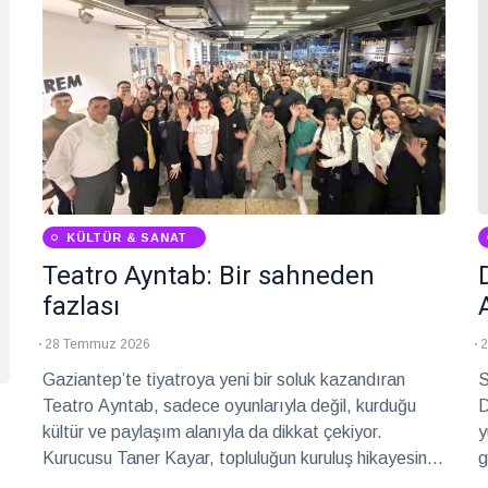
KÜLTÜR & SANAT
Teatro Ayntab: Bir sahneden
fazlası
28 Temmuz 2026
2
Gaziantep’te tiyatroya yeni bir soluk kazandıran
S
Teatro Ayntab, sadece oyunlarıyla değil, kurduğu
D
kültür ve paylaşım alanıyla da dikkat çekiyor.
y
Kurucusu Taner Kayar, topluluğun kuruluş hikayesini,
g
çalışmalarını ve hedeflerini anlattı.
s