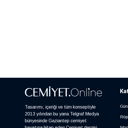
Ka
Gün
Tasarımı, içeriği ve tüm konseptiyle
2013 yılından bu yana Telgraf Medya
Röp
bünyesinde Gaziantep cemiyet
Mo
hayatına hitap eden Cemiyet dergisi