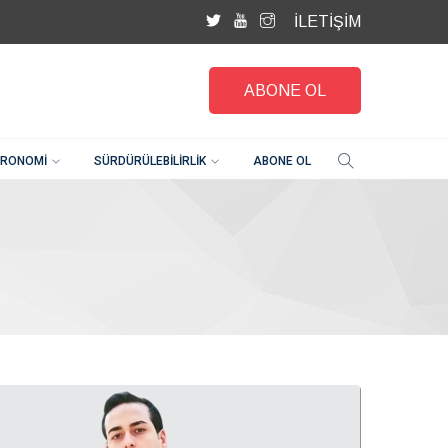
İLETİŞİM
ABONE OL
RONOMI
SÜRDÜRÜLEBILIRLIK
ABONE OL