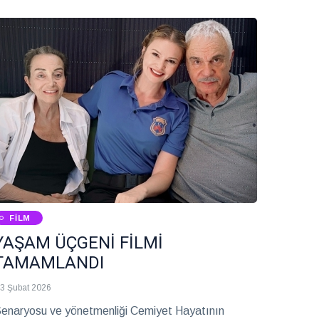
racı olarak gören Tatlıdil, Gaziantep’te dans
porlarının yaygınlaşması için önemli çalışmalar
ürütüyor.
FILM
YAŞAM ÜÇGENİ FİLMİ
TAMAMLANDI
3 Şubat 2026
enaryosu ve yönetmenliği Cemiyet Hayatının