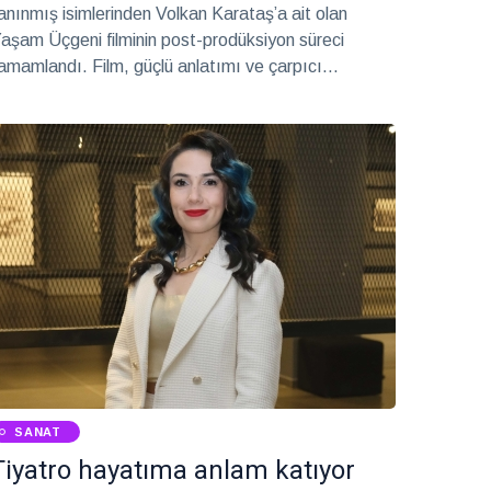
anınmış isimlerinden Volkan Karataş’a ait olan
aşam Üçgeni filminin post-prodüksiyon süreci
amamlandı. Film, güçlü anlatımı ve çarpıcı
tmosferiyle dikkat çekiyor.
SANAT
Tiyatro hayatıma anlam katıyor