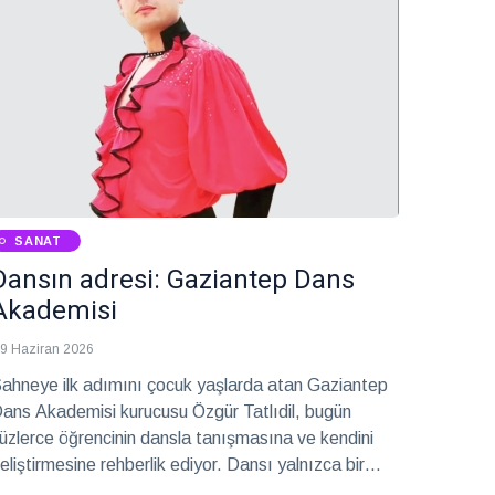
SANAT
Dansın adresi: Gaziantep Dans
Akademisi
9 Haziran 2026
ahneye ilk adımını çocuk yaşlarda atan Gaziantep
ans Akademisi kurucusu Özgür Tatlıdil, bugün
üzlerce öğrencinin dansla tanışmasına ve kendini
eliştirmesine rehberlik ediyor. Dansı yalnızca bir
anat dalı değil, aynı zamanda disiplin ve gelişim