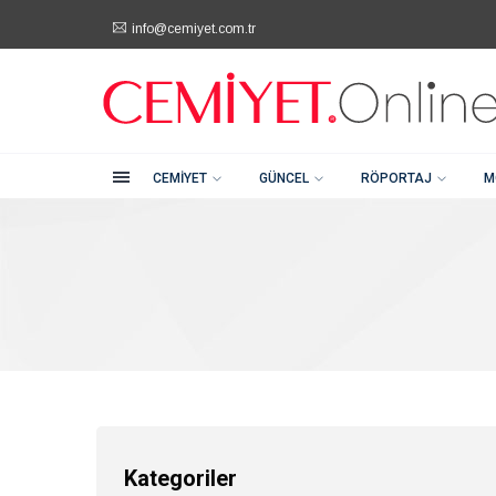
info@cemiyet.com.tr
Kategoriler
Şehitkamil / Gaziantep
+90 (342) 232 80 81
Cemiyet
Güncel
CEMIYET
GÜNCEL
RÖPORTAJ
M
Röportaj
Moda
Güzellik
Soru Cevap
Kategoriler