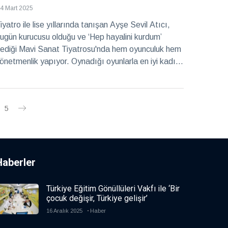
4 Mart 2025
iyatro ile lise yıllarında tanışan Ayşe Sevil Atıcı,
ugün kurucusu olduğu ve ‘Hep hayalini kurdum’
ediği Mavi Sanat Tiyatrosu'nda hem oyunculuk hem
önetmenlik yapıyor. Oynadığı oyunlarla en iyi kadın
yuncu ödülleri alan, aynı zamanda eğitimcilik de
apan Atıcı, tiyatroyla tanışmasını, tiyatronun
ayatındaki yerini ve Mavi Sanat Tiyatrosu’nun
5
uruluş hikayesini Cemiyet için anlattı…
Haberler
Türkiye Eğitim Gönüllüleri Vakfı ile ‘Bir
çocuk değişir, Türkiye gelişir’
16 Aralık 2025
Haber