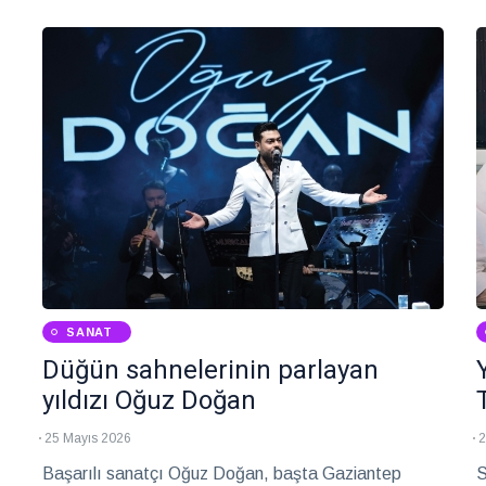
a
s
y
SANAT
Düğün sahnelerinin parlayan
yıldızı Oğuz Doğan
25 Mayıs 2026
2
Başarılı sanatçı Oğuz Doğan, başta Gaziantep
S