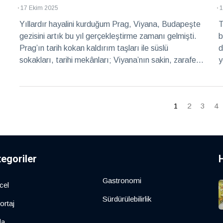
17 Ekim 2025
1
Yıllardır hayalini kurduğum Prag, Viyana, Budapeşte
T
gezisini artık bu yıl gerçekleştirme zamanı gelmişti.
b
Prag’ın tarih kokan kaldırım taşları ile süslü
d
sokakları, tarihi mekânları; Viyana’nın sakin, zarafet,
y
tarih kokan caddeleri, binaları ve tabii ki
o
Budapeşte’nin Budin’i ve Peşte’si… Hadi gelin, bu üç
y
şehri birlikte gezelim :)
h
1
2
3
4
k
tegoriler
Gastronomi
cel
Sürdürülebilirlik
ortaj
da