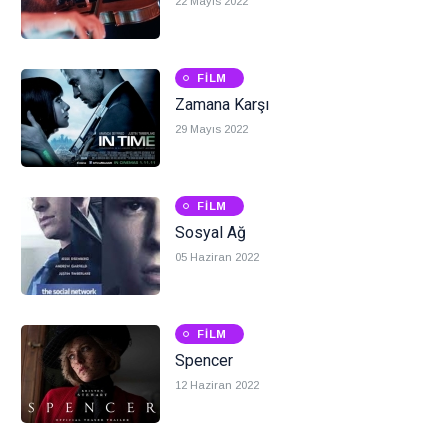
22 Mayıs 2022
FILM
Zamana Karşı
29 Mayıs 2022
FILM
Sosyal Ağ
05 Haziran 2022
FILM
Spencer
12 Haziran 2022