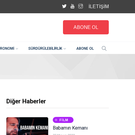
İLETİŞİM
ABONE OL
RONOMI
SÜRDÜRÜLEBILIRLIK
ABONE OL
Diğer Haberler
FILM
Babamın Kemanı