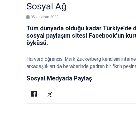
eşlik
2026
Sağlık
Sosyal Ağ
05 Haziran 2022
Hayalleri
mekâna
Tüm dünyada olduğu kadar Türkiye’de d
dönüştüren
28 Temmuz
sosyal paylaşım sitesi Facebook’un ku
iki imza
2026
Röportaj
öyküsü.
Teatro
Harvard öğrencisi Mark Zuckerberg kendisini interne
Ayntab:
Bir
arkadaşlıkları da beraberinde getiren bir fikrin peşin
28 Temmuz
sahneden
2026
Kültür &
Sosyal Medyada Paylaş
fazlası
Sanat
Farklı
kültürleri
keşfetmeyi
28 Temmuz
seviyorum
2026
Soru
Cevap