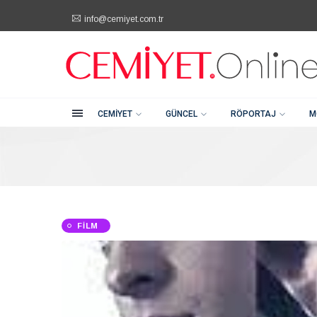
info@cemiyet.com.tr
Kategoriler
Şehitkamil / Gaziantep
+90 (342) 232 80 81
Cemiyet
Güncel
CEMIYET
GÜNCEL
RÖPORTAJ
M
Röportaj
Moda
FILM
Güzellik
Soru Cevap