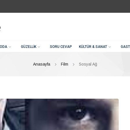
ODA
GÜZELLIK
SORU CEVAP
KÜLTÜR & SANAT
GAST
Anasayfa
Film
Sosyal Ağ