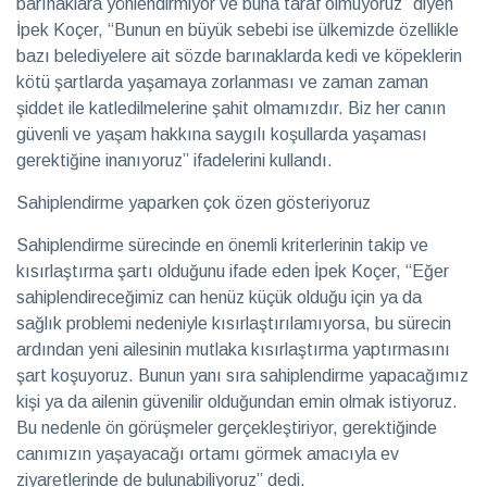
barınaklara yönlendirmiyor ve buna taraf olmuyoruz” diyen
İpek Koçer, “Bunun en büyük sebebi ise ülkemizde özellikle
bazı belediyelere ait sözde barınaklarda kedi ve köpeklerin
kötü şartlarda yaşamaya zorlanması ve zaman zaman
şiddet ile katledilmelerine şahit olmamızdır. Biz her canın
güvenli ve yaşam hakkına saygılı koşullarda yaşaması
gerektiğine inanıyoruz” ifadelerini kullandı.
Sahiplendirme yaparken çok özen gösteriyoruz
Sahiplendirme sürecinde en önemli kriterlerinin takip ve
kısırlaştırma şartı olduğunu ifade eden İpek Koçer, “Eğer
sahiplendireceğimiz can henüz küçük olduğu için ya da
sağlık problemi nedeniyle kısırlaştırılamıyorsa, bu sürecin
ardından yeni ailesinin mutlaka kısırlaştırma yaptırmasını
şart koşuyoruz. Bunun yanı sıra sahiplendirme yapacağımız
kişi ya da ailenin güvenilir olduğundan emin olmak istiyoruz.
Bu nedenle ön görüşmeler gerçekleştiriyor, gerektiğinde
canımızın yaşayacağı ortamı görmek amacıyla ev
ziyaretlerinde de bulunabiliyoruz” dedi.