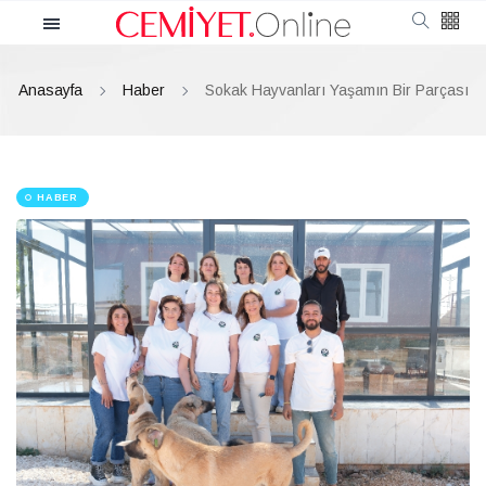
Kategoriler
Anasayfa
Haber
Sokak Hayvanları Yaşamın Bir Parçası
Cemiyet
Güncel
HABER
Röportaj
Moda
Güzellik
Soru Cevap
Kültür & Sanat