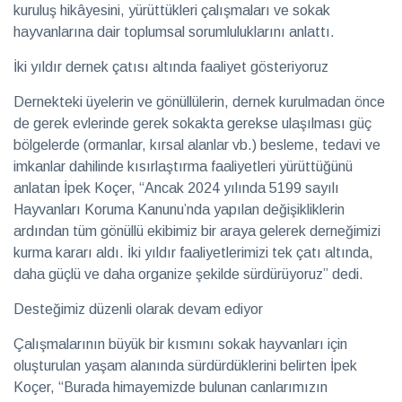
eşlik
2026
kuruluş hikâyesini, yürüttükleri çalışmaları ve sokak
Sağlık
hayvanlarına dair toplumsal sorumluluklarını anlattı.
İki yıldır dernek çatısı altında faaliyet gösteriyoruz
Hayalleri
mekâna
Dernekteki üyelerin ve gönüllülerin, dernek kurulmadan önce
dönüştüren
28 Temmuz
iki imza
de gerek evlerinde gerek sokakta gerekse ulaşılması güç
2026
Röportaj
bölgelerde (ormanlar, kırsal alanlar vb.) besleme, tedavi ve
imkanlar dahilinde kısırlaştırma faaliyetleri yürüttüğünü
anlatan İpek Koçer, “Ancak 2024 yılında 5199 sayılı
Teatro
Hayvanları Koruma Kanunu’nda yapılan değişikliklerin
Ayntab:
Bir
ardından tüm gönüllü ekibimiz bir araya gelerek derneğimizi
28 Temmuz
sahneden
2026
Kültür &
kurma kararı aldı. İki yıldır faaliyetlerimizi tek çatı altında,
fazlası
Sanat
daha güçlü ve daha organize şekilde sürdürüyoruz” dedi.
Desteğimiz düzenli olarak devam ediyor
Farklı
kültürleri
Çalışmalarının büyük bir kısmını sokak hayvanları için
keşfetmeyi
28 Temmuz
seviyorum
oluşturulan yaşam alanında sürdürdüklerini belirten İpek
2026
Soru
Cevap
Koçer, “Burada himayemizde bulunan canlarımızın