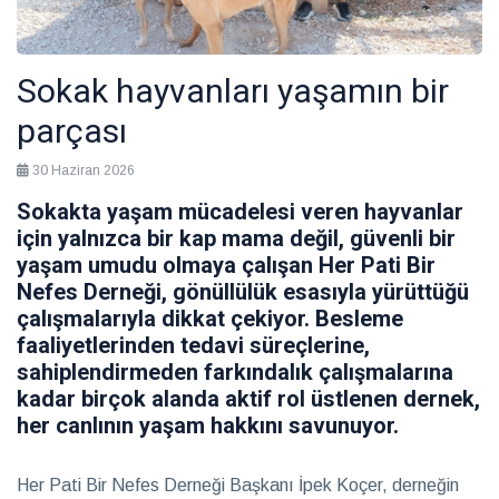
Gastronomi
Sokak hayvanları yaşamın bir
parçası
Sürdürülebilirlik
30 Haziran 2026
Sokakta yaşam mücadelesi veren hayvanlar
Haberler
için yalnızca bir kap mama değil, güvenli bir
yaşam umudu olmaya çalışan Her Pati Bir
Nefes Derneği, gönüllülük esasıyla yürüttüğü
Benim
için
çalışmalarıyla dikkat çekiyor. Besleme
her
28
faaliyetlerinden tedavi süreçlerine,
hasta
Temmuz
2026
özeldir
sahiplendirmeden farkındalık çalışmalarına
Sağlık
kadar birçok alanda aktif rol üstlenen dernek,
her canlının yaşam hakkını savunuyor.
Ruhun
yolculuğuna
Her Pati Bir Nefes Derneği Başkanı İpek Koçer, derneğin
güvenli bir
28 Temmuz